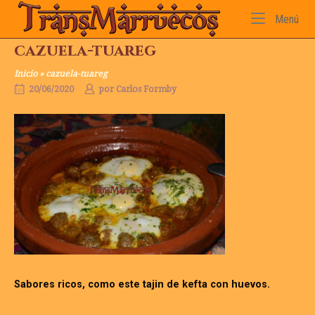
Ir
Inicio
Me
Menú
al
contenido
cazuela-tuareg
Inicio
»
cazuela-tuareg
20/06/2020
por
Carlos Formby
Sabores ricos, como este tajin de kefta con huevos.