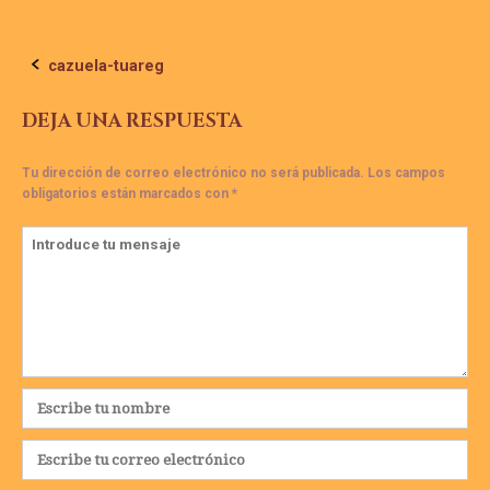
Navegación
cazuela-tuareg
de
DEJA UNA RESPUESTA
la
Tu dirección de correo electrónico no será publicada.
Los campos
obligatorios están marcados con
*
entrada
Comentario
*
Nombre
*
Correo
electrónico