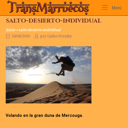
Ir
Inicio
Me
Menú
al
contenido
salto-desierto-individual
Inicio
»
salto-desierto-individual
20/06/2020
por
Carlos Formby
Volando en la gran duna de Merzouga.