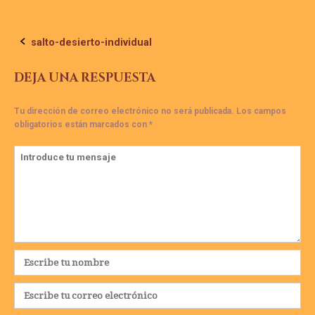
Navegación
salto-desierto-individual
de
DEJA UNA RESPUESTA
la
Tu dirección de correo electrónico no será publicada.
Los campos
obligatorios están marcados con
*
entrada
Comentario
*
Nombre
*
Correo
electrónico